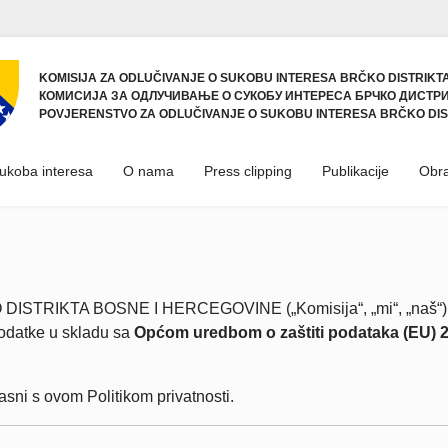
KOMISIJA ZA ODLUČIVANJE O SUKOBU INTERESA BRČKO DISTRIKTA
КОМИСИЈА ЗА ОДЛУЧИВАЊЕ О СУКОБУ ИНТЕРЕСА БРЧКО ДИСТРИ
POVJERENSTVO ZA ODLUČIVANJE O SUKOBU INTERESA BRČKO DIS
sukoba interesa
O nama
Press clipping
Publikacije
Obra
TA BOSNE I HERCEGOVINE („Komisija“, „mi“, „naš“) poštuj
 podatke u skladu sa
Općom uredbom o zaštiti podataka (EU) 
asni s ovom Politikom privatnosti.