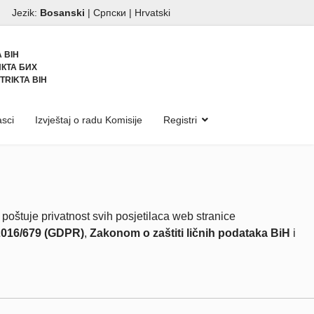
Jezik:
Bosanski
|
Српски
|
Hrvatski
 BIH
КТА БИХ
TRIKTA BIH
sci
Izvještaj o radu Komisije
Registri
e privatnost svih posjetilaca web stranice
2016/679 (GDPR)
,
Zakonom o zaštiti ličnih podataka BiH
i