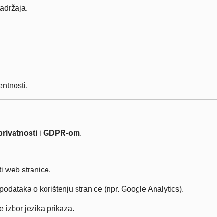
sadržaja.
entnosti.
privatnosti
i
GDPR-om
.
i web stranice.
dataka o korištenju stranice (npr. Google Analytics).
e izbor jezika prikaza.