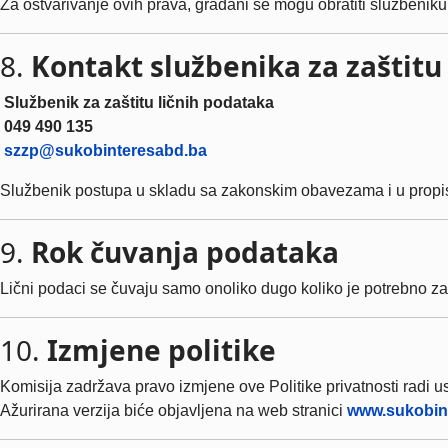
Za ostvarivanje ovih prava, građani se mogu obratiti službeniku 
8.
Kontakt službenika za zaštitu
Službenik za zaštitu ličnih podataka
049 490 135
szzp@sukobinteresabd.ba
Službenik postupa u skladu sa zakonskim obavezama i u prop
9.
Rok čuvanja podataka
Lični podaci se čuvaju samo onoliko dugo koliko je potrebno za
10.
Izmjene politike
Komisija zadržava pravo izmjene ove Politike privatnosti radi u
Ažurirana verzija biće objavljena na web stranici
www.sukobin