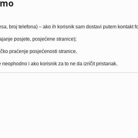
amo
a, broj telefona) – ako ih korisnik sam dostavi putem kontakt fo
ajanje posjete, posjećene stranice);
ičko praćenje posjećenosti stranice.
e neophodno i ako korisnik za to ne da izričit pristanak.
: