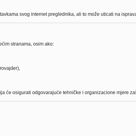
avkama svog internet preglednika, ali to može uticati na isprava
 trećim stranama, osim ako:
rovajder),
a će osigurati odgovarajuće tehničke i organizacione mjere za