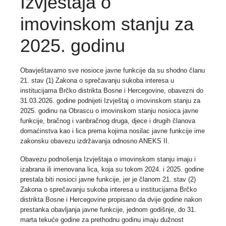
Izvještaja o
imovinskom stanju za
2025. godinu
Obavještavamo sve nosioce javne funkcije da su shodno članu
21. stav (1) Zakona o sprečavanju sukoba interesa u
institucijama Brčko distrikta Bosne i Hercegovine,
obavezni do
31.03.2026. godine
podnijeti Izvještaj o imovinskom stanju za
2025. godinu na Obrascu o imovinskom stanju nosioca javne
funkcije, bračnog i vanbračnog druga, djece i drugih članova
domaćinstva kao i lica prema kojima nosilac javne funkcije ime
zakonsku obavezu izdržavanja odnosno ANEKS II.
Obavezu podnošenja Izvještaja o imovinskom stanju imaju i
izabrana ili imenovana lica, koja su tokom 2024. i 2025. godine
prestala biti nosioci javne funkcije, jer je članom 21. stav (2)
Zakona o sprečavanju sukoba interesa u institucijama Brčko
distrikta Bosne i Hercegovine propisano da
dvije godine nakon
prestanka obavljanja javne funkcije,
jednom godišnje, do 31.
marta tekuće godine za prethodnu godinu imaju dužnost