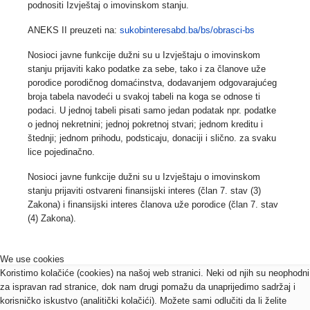
podnositi Izvještaj o imovinskom stanju.
ANEKS II preuzeti na:
sukobinteresabd.ba/bs/obrasci-bs
Nosioci javne funkcije
dužni su
u Izvještaju o imovinskom
stanju
prijaviti kako podatke za sebe, tako i za članove uže
porodice porodičnog domaćinstva,
dodavanjem odgovarajućeg
broja tabela navodeći u svakoj tabeli na koga se odnose ti
podaci. U jednoj tabeli pisati samo jedan podatak npr. podatke
o jednoj nekretnini; jednoj pokretnoj stvari; jednom kreditu i
štednji; jednom prihodu, podsticaju, donaciji i slično. za svaku
lice pojedinačno.
Nosioci javne funkcije
dužni su u Izvještaju o imovinskom
stanju prijaviti ostvareni finansijski interes
(član 7. stav (3)
Zakona) i
finansijski interes članova uže porodice
(član 7. stav
(4) Zakona).
We use cookies
Koristimo kolačiće (cookies) na našoj web stranici. Neki od njih su neophodni
za ispravan rad stranice, dok nam drugi pomažu da unaprijedimo sadržaj i
korisničko iskustvo (analitički kolačići). Možete sami odlučiti da li želite