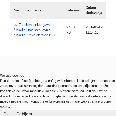
Datum
Naziv dokumenta
Veličina
dodavanja
Tabelarni prikaz javnih
977.83
2026-06-19
funkcija i nosilaca javnih
KB
11:14:16
funkcija Brčko distrikta BiH
We use cookies
Koristimo kolačiće (cookies) na našoj web stranici. Neki od njih su neophodni
za ispravan rad stranice, dok nam drugi pomažu da unaprijedimo sadržaj i
korisničko iskustvo (analitički kolačići). Možete sami odlučiti da li želite
dozvoliti korištenje kolačića ili ne. Imajte na umu da, ako odbijete kolačiće,
možda nećete moći koristiti sve funkcionalnosti naše web stranice u punom
obimu.
Ok
Odbijam