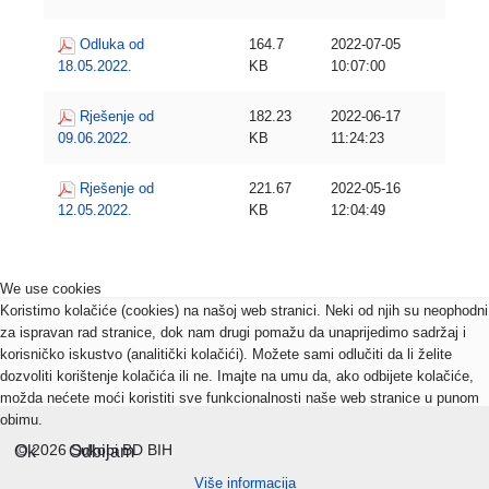
Odluka od
164.7
2022-07-05
18.05.2022.
KB
10:07:00
Rješenje od
182.23
2022-06-17
09.06.2022.
KB
11:24:23
Rješenje od
221.67
2022-05-16
12.05.2022.
KB
12:04:49
We use cookies
Koristimo kolačiće (cookies) na našoj web stranici. Neki od njih su neophodni
za ispravan rad stranice, dok nam drugi pomažu da unaprijedimo sadržaj i
korisničko iskustvo (analitički kolačići). Možete sami odlučiti da li želite
dozvoliti korištenje kolačića ili ne. Imajte na umu da, ako odbijete kolačiće,
možda nećete moći koristiti sve funkcionalnosti naše web stranice u punom
obimu.
© 2026 Sukobi BD BIH
Ok
Odbijam
Više informacija