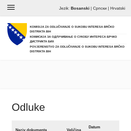
Jezik:
Bosanski
|
Српски
|
Hrvatski
KOMISIJA ZA ODLUČIVANJE O SUKOBU INTERESA BRČKO
DISTRIKTA BIH
КОМИСИЈА ЗА ОДЛУЧИВАЊЕ О СУКОБУ ИНТЕРЕСА БРЧКО
ДИСТРИКТА БИХ
POVJERENSTVO ZA ODLUČIVANJE O SUKOBU INTERESA BRČKO
DISTRIKTA BIH
Odluke
Datum
Naziv dokumenta
Veličina