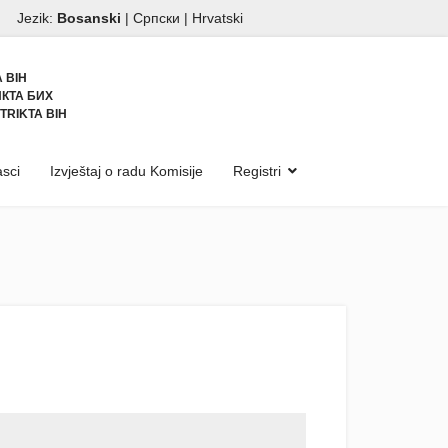
Jezik:
Bosanski
|
Српски
|
Hrvatski
 BIH
КТА БИХ
TRIKTA BIH
sci
Izvještaj o radu Komisije
Registri