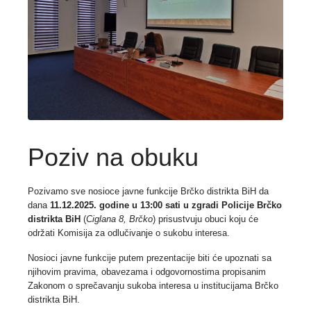
Poziv na obuku
Pozivamo sve nosioce javne funkcije Brčko distrikta BiH da
dana
11.12.2025. godine u 13:00 sati
u zgradi Policije Brčko
distrikta BiH
(
Ciglana 8, Brčko
) prisustvuju obuci koju će
održati Komisija za odlučivanje o sukobu interesa.
Nosioci javne funkcije putem prezentacije biti će upoznati sa
njihovim pravima, obavezama i odgovornostima propisanim
Zakonom o sprečavanju sukoba interesa u institucijama Brčko
distrikta BiH.