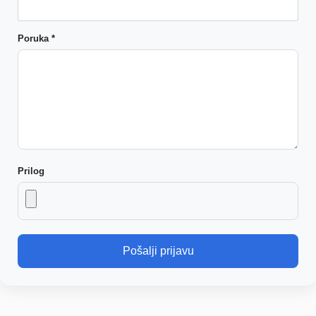
Poruka *
Prilog
Pošalji prijavu