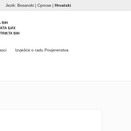
Jezik:
Bosanski
|
Српски
|
Hrvatski
 BIH
КТА БИХ
TRIKTA BIH
asci
Izvješće o radu Povjerenstva