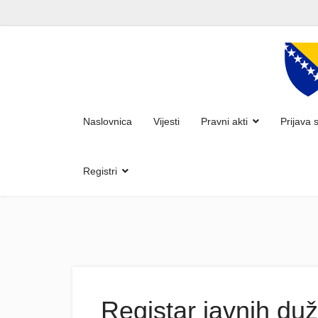
Naslovnica
Vijesti
Pravni akti
Prijava 
Registri
Registar javnih duž