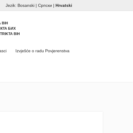
Jezik:
Bosanski
|
Српски
|
Hrvatski
 BIH
КТА БИХ
TRIKTA BIH
asci
Izvješće o radu Povjerenstva