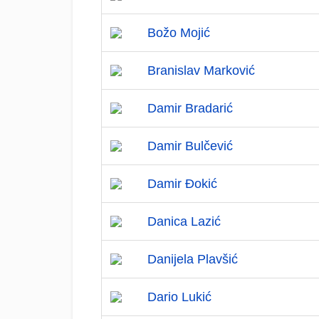
Božo Mojić
Branislav Marković
Damir Bradarić
Damir Bulčević
Damir Đokić
Danica Lazić
Danijela Plavšić
Dario Lukić