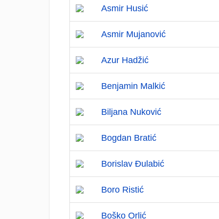
Asmir Husić
Asmir Mujanović
Azur Hadžić
Benjamin Malkić
Biljana Nuković
Bogdan Bratić
Borislav Đulabić
Boro Ristić
Boško Orlić