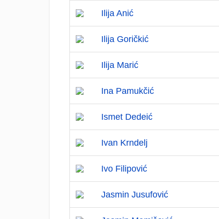
Ilija Anić
Ilija Goričkić
Ilija Marić
Ina Pamukčić
Ismet Dedeić
Ivan Krndelj
Ivo Filipović
Jasmin Jusufović