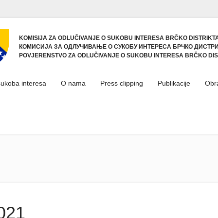
KOMISIJA ZA ODLUČIVANJE O SUKOBU INTERESA BRČKO DISTRIKTA
КОМИСИЈА ЗА ОДЛУЧИВАЊЕ О СУКОБУ ИНТЕРЕСА БРЧКО ДИСТРИ
POVJERENSTVO ZA ODLUČIVANJE O SUKOBU INTERESA BRČKO DIS
sukoba interesa
O nama
Press clipping
Publikacije
Obr
2021