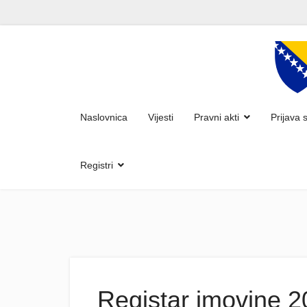
Naslovnica
Vijesti
Pravni akti
Prijava 
Registri
Registar imovine 