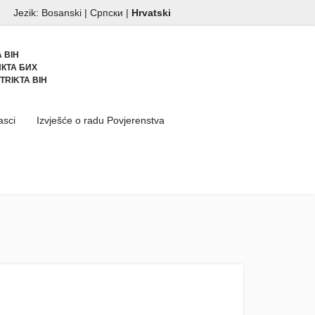
Jezik:
Bosanski
|
Српски
|
Hrvatski
 BIH
КТА БИХ
TRIKTA BIH
asci
Izvješće o radu Povjerenstva