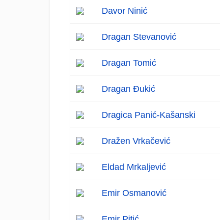
Davor Ninić
Dragan Stevanović
Dragan Tomić
Dragan Đukić
Dragica Panić-Kašanski
Dražen Vrkačević
Eldad Mrkaljević
Emir Osmanović
Emir Pitić