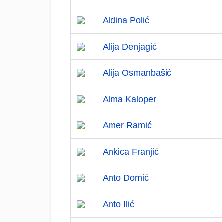
Aldina Polić
Alija Denjagić
Alija Osmanbašić
Alma Kaloper
Amer Ramić
Ankica Franjić
Anto Domić
Anto Ilić