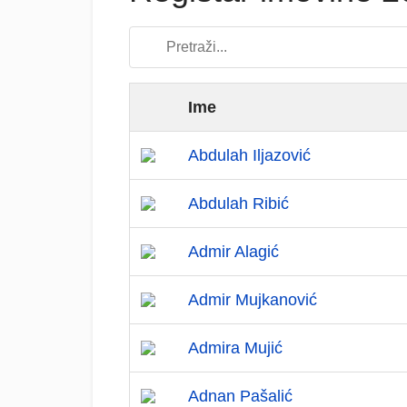
Ime
Abdulah Iljazović
Abdulah Ribić
Admir Alagić
Admir Mujkanović
Admira Mujić
Adnan Pašalić