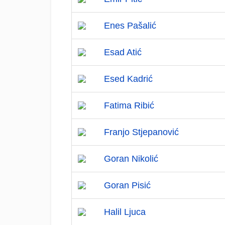
Enes Pašalić
Esad Atić
Esed Kadrić
Fatima Ribić
Franjo Stjepanović
Goran Nikolić
Goran Pisić
Halil Ljuca