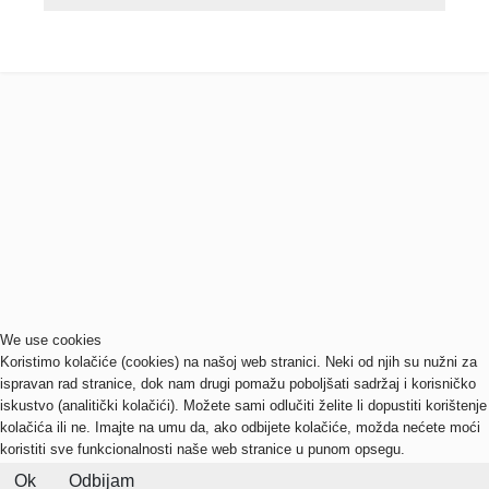
We use cookies
Koristimo kolačiće (cookies) na našoj web stranici. Neki od njih su nužni za
ispravan rad stranice, dok nam drugi pomažu poboljšati sadržaj i korisničko
iskustvo (analitički kolačići). Možete sami odlučiti želite li dopustiti korištenje
kolačića ili ne. Imajte na umu da, ako odbijete kolačiće, možda nećete moći
koristiti sve funkcionalnosti naše web stranice u punom opsegu.
Ok
Odbijam