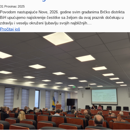
31 Prosinac 2025
Povodom nastupajuće Nove, 2026. godine svim građanima Brčko distrikta
BiH upućujemo najiskrenije čestitke sa željom da ovaj praznik dočekaju u
zdravlju i veselju okruženi ljubavlju svojih najbližnjih....
Pročitaj još