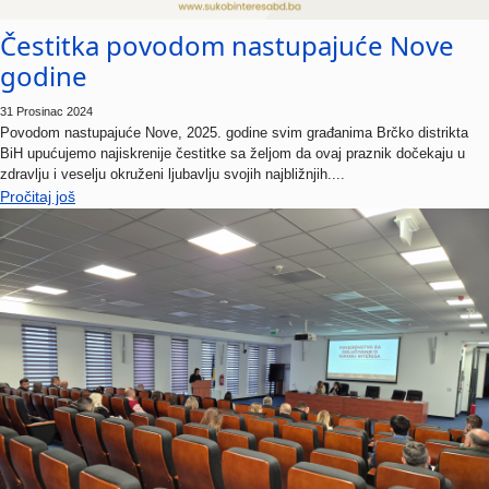
Čestitka povodom nastupajuće Nove
godine
31 Prosinac 2024
Povodom nastupajuće Nove, 2025. godine svim građanima Brčko distrikta
BiH upućujemo najiskrenije čestitke sa željom da ovaj praznik dočekaju u
zdravlju i veselju okruženi ljubavlju svojih najbližnjih....
Pročitaj još