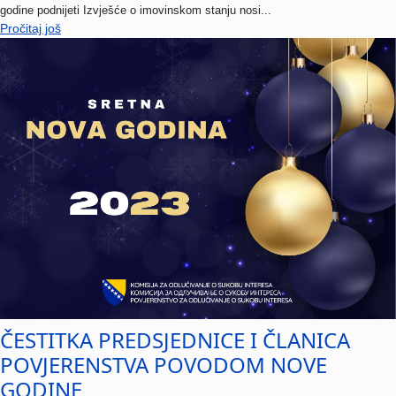
Pročitaj još
ČESTITKA PREDSJEDNICE I ČLANICA
POVJERENSTVA POVODOM NOVE
GODINE