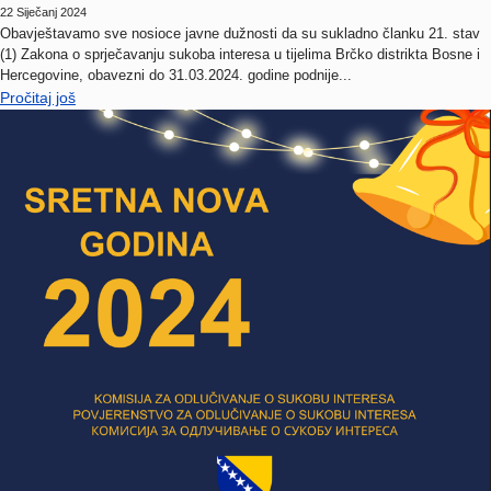
Obavještavamo sve nosioce javne dužnosti da su sukladno članku 21. stav
(1) Zakona o sprječavanju sukoba interesa u tijelima Brčko distrikta Bosne i
Hercegovine, obavezni do 31.03.2024. godine podnije...
Pročitaj još