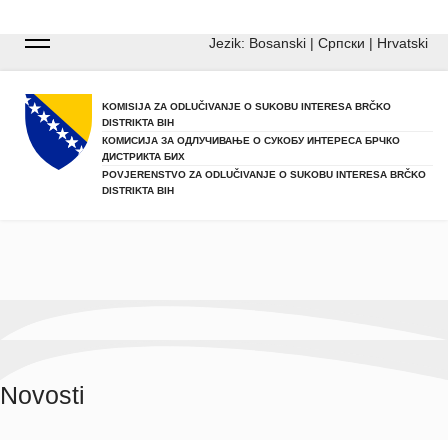
Year
Month
Year
Month
Jezik:
Bosanski
|
Српски
|
Hrvatski
KOMISIJA ZA ODLUČIVANJE O SUKOBU INTERESA BRČKO
DISTRIKTA BIH
КОМИСИЈА ЗА ОДЛУЧИВАЊЕ О СУКОБУ ИНТЕРЕСА БРЧКО
ДИСТРИКТА БИХ
POVJERENSTVO ZA ODLUČIVANJE O SUKOBU INTERESA BRČKO
DISTRIKTA BIH
Novosti