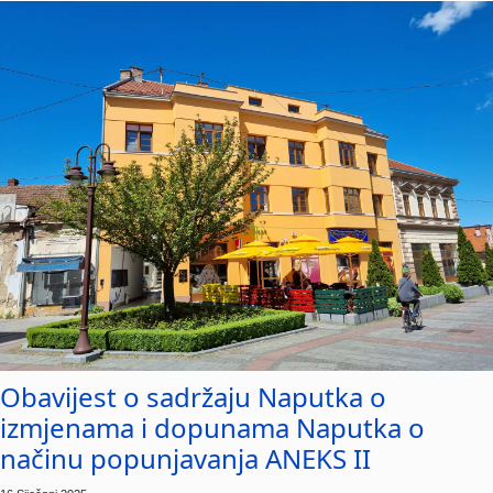
Obavijest o sadržaju Naputka o
izmjenama i dopunama Naputka o
načinu popunjavanja ANEKS II
16 Siječanj 2025