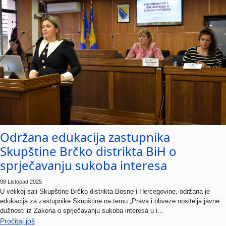
Održana edukacija zastupnika
Skupštine Brčko distrikta BiH o
sprječavanju sukoba interesa
08 Listopad 2025
U velikoj sali Skupštine Brčko distrikta Bosne i Hercegovine, održana je
edukacija za zastupnike Skupštine na temu „Prava i obveze nositelja javne
dužnosti iz Zakona o sprječavanju sukoba interesa u i...
Pročitaj još